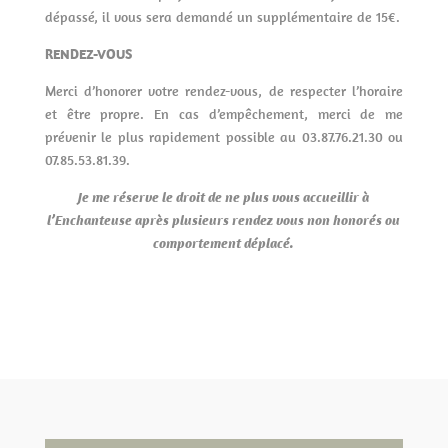
dépassé, il vous sera demandé un supplémentaire de 15€.
RENDEZ-VOUS
Merci d’honorer votre rendez-vous, de respecter l’horaire
et être propre. En cas d’empêchement, merci de me
prévenir le plus rapidement possible au 03.87.76.21.30 ou
07.85.53.81.39.
Je me réserve le droit de ne plus vous accueillir à
l’Enchanteuse après plusieurs rendez vous non honorés ou
comportement déplacé.