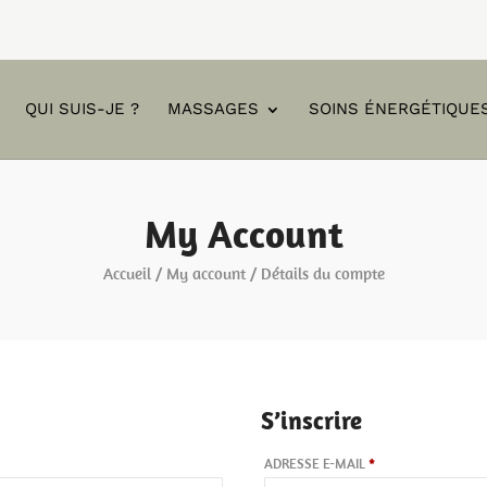
QUI SUIS-JE ?
MASSAGES
SOINS ÉNERGÉTIQUE
My Account
Accueil
/
My account
/ Détails du compte
S’inscrire
ATOIRE
OBLIGATOIRE
ADRESSE E-MAIL
*